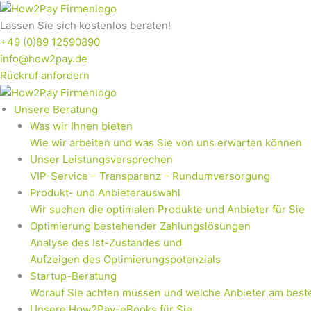
Zum
Inhalt
Lassen Sie sich kostenlos beraten!
springen
+49 (0)89 12590890
info@how2pay.de
Rückruf anfordern
Unsere Beratung
Was wir Ihnen bieten
Wie wir arbeiten und was Sie von uns erwarten können
Unser Leistungsversprechen
VIP-Service – Transparenz – Rundumversorgung
Produkt- und Anbieterauswahl
Wir suchen die optimalen Produkte und Anbieter für Sie
Optimierung bestehender Zahlungslösungen
Analyse des Ist-Zustandes und
Aufzeigen des Optimierungspotenzials
Startup-Beratung
Worauf Sie achten müssen und welche Anbieter am best
Unsere How2Pay-eBooks für Sie