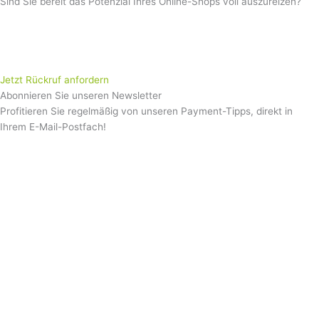
Sind Sie bereit das Potenzial Ihres Online-Shops voll auszureizen?
Sie haben sich unsere Guide- und Blog-Beiträge durchgelesen und
möchten nun mit einem Payment-Experten von How2Pay Ihr
konkretes Szenario besprechen?
Jetzt Rückruf anfordern
Abonnieren Sie unseren Newsletter
Profitieren Sie regelmäßig von unseren Payment-Tipps, direkt in
Ihrem E-Mail-Postfach!