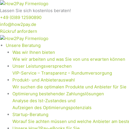
Zum
Inhalt
Lassen Sie sich kostenlos beraten!
springen
+49 (0)89 12590890
info@how2pay.de
Rückruf anfordern
Unsere Beratung
Was wir Ihnen bieten
Wie wir arbeiten und was Sie von uns erwarten können
Unser Leistungsversprechen
VIP-Service – Transparenz – Rundumversorgung
Produkt- und Anbieterauswahl
Wir suchen die optimalen Produkte und Anbieter für Sie
Optimierung bestehender Zahlungslösungen
Analyse des Ist-Zustandes und
Aufzeigen des Optimierungspotenzials
Startup-Beratung
Worauf Sie achten müssen und welche Anbieter am best
Unsere How2Pay-eBooks für Sie