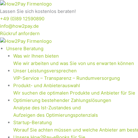
Zum
Inhalt
Lassen Sie sich kostenlos beraten!
springen
+49 (0)89 12590890
info@how2pay.de
Rückruf anfordern
Unsere Beratung
Was wir Ihnen bieten
Wie wir arbeiten und was Sie von uns erwarten können
Unser Leistungsversprechen
VIP-Service – Transparenz – Rundumversorgung
Produkt- und Anbieterauswahl
Wir suchen die optimalen Produkte und Anbieter für Sie
Optimierung bestehender Zahlungslösungen
Analyse des Ist-Zustandes und
Aufzeigen des Optimierungspotenzials
Startup-Beratung
Worauf Sie achten müssen und welche Anbieter am best
Unsere How2Pay-eBooks für Sie