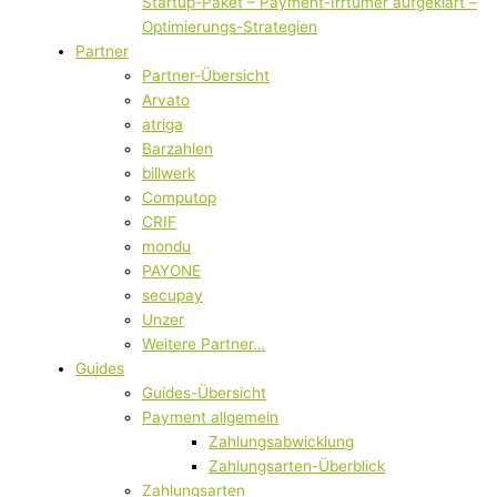
Startup-Paket – Payment-Irrtümer aufgeklärt –
Optimierungs-Strategien
Partner
Partner-Übersicht
Arvato
atriga
Barzahlen
billwerk
Computop
CRIF
mondu
PAYONE
secupay
Unzer
Weitere Partner…
Guides
Guides-Übersicht
Payment allgemein
Zahlungsabwicklung
Zahlungsarten-Überblick
Zahlungsarten