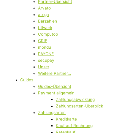
Partner-Übersicht
Arvato
atriga
Barzahlen
billwerk
Computop
CRIF
mondu
PAYONE
secupay
Unzer
Weitere Partner…
Guides
Guides-Übersicht
Payment allgemein
Zahlungsabwicklung
Zahlungsarten-Überblick
Zahlungsarten
Kreditkarte
Kauf auf Rechnung
Ratenkauf